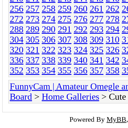
256
257
258
259
260
261
262
2
272
273
274
275
276
277
278
2
288
289
290
291
292
293
294
2
304
305
306
307
308
309
310
3
320
321
322
323
324
325
326
3
336
337
338
339
340
341
342
3
352
353
354
355
356
357
358
3
FunnyCam | Amateur Omegle a
Board
>
Home Galleries
> Cute 
Powered By
MyBB