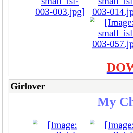
DO
Girlover
My Ch