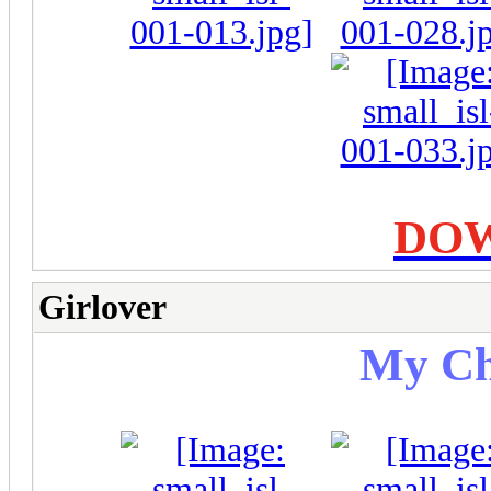
DO
Girlover
My Ch