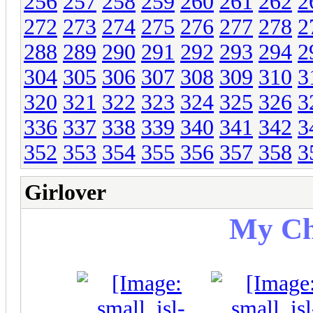
256
257
258
259
260
261
262
2
272
273
274
275
276
277
278
2
288
289
290
291
292
293
294
2
304
305
306
307
308
309
310
3
320
321
322
323
324
325
326
3
336
337
338
339
340
341
342
3
352
353
354
355
356
357
358
3
Girlover
My Ch