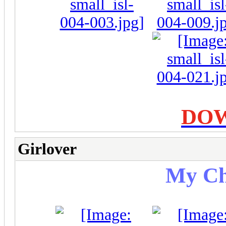
DO
Girlover
My Ch