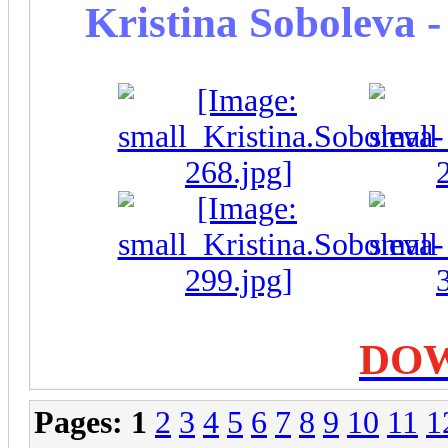
Kristina Soboleva -
DO
Pages:
1
2
3
4
5
6
7
8
9
10
11
1