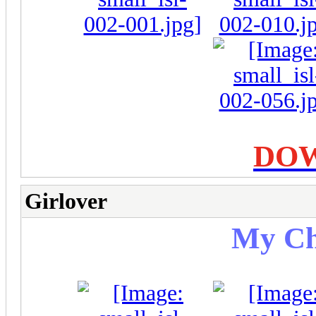
DO
Girlover
My Ch