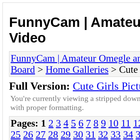
FunnyCam | Amateu
Video
FunnyCam | Amateur Omegle a
Board
>
Home Galleries
> Cute 
Full Version:
Cute Girls Pict
You're currently viewing a stripped down
with proper formatting.
Pages:
1
2
3
4
5
6
7
8
9
10
11
1
25
26
27
28
29
30
31
32
33
34